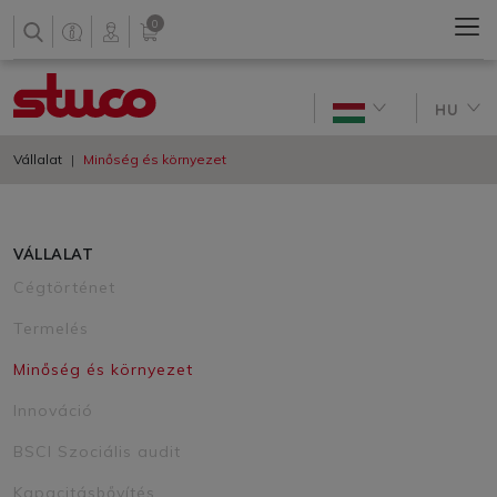
0
HU
Vállalat
Minőség és környezet
VÁLLALAT
Cégtörténet
Termelés
Minőség és környezet
Innováció
BSCI Szociális audit
Kapacitásbővítés