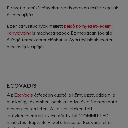
Ezeket a tanúsítványokat rendszeresen felülvizsgálják
és megújítják.
Ezen tanúsítványok mellett
belső környezetvédelmi
irányelveink
is meghatározóak.
Ez magában foglalja
átfogó termékgaranciánkat is.
Gyártási hibák esetén
megjavítjuk cipőjét.
ECOVADIS
Az
EcoVadis
átfogóan auditál a környezetvédelem, a
munkaügyi és emberi jogok, az etika és a fenntartható
beszerzés területén. Az e területeken tett
intézkedéseinkért az EcoVadis-tól "COMMITTED"
minősítést kaptunk. Ezzel a Stuco az EcoVadis által