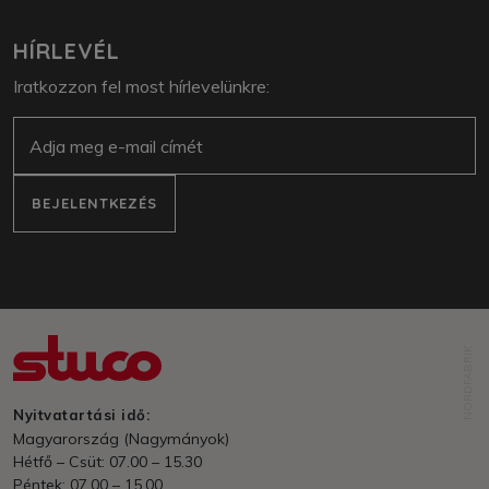
HÍRLEVÉL
Iratkozzon fel most hírlevelünkre:
E-mail
BEJELENTKEZÉS
NORDFABRIK
Nyitvatartási idő:
Magyarország (Nagymányok)
Hétfő – Csüt: 07.00 – 15.30
Péntek: 07.00 – 15.00