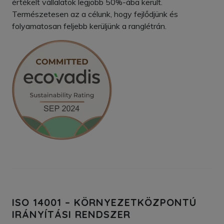
értékelt vállalatok legjobb 50%-ába került.
Természetesen az a célunk, hogy fejlődjünk és
folyamatosan feljebb kerüljünk a ranglétrán.
ISO 14001 – KÖRNYEZETKÖZPONTÚ
IRÁNYÍTÁSI RENDSZER