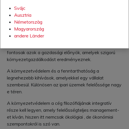
Svájc
ISO 14001 -
KÖRNYEZETIRANYÍTÁS
Ausztria
Németorszàg
A környezetvédelem komoly téma. De nem csak
Magyarország
ökológiai okai vannak, hogy kiépítettük az ISO 14001
andere Länder
minősített környezetmanagement rendszert
magyarországi termelési üzemeinkre. Éppolyan
fontosak azok a gazdasági előnyök, amelyek szigorú
környezetgazdálkodást eredményeznek.
A környezetvédelem és a fenntarthatóság a
legnehezebb kihívások, amelyekkel egy vállalat
szembesül. Különösen az ipari üzemek felelőssége nagy
e téren.
A környezetvédelem a cég filozófiájának integratív
része kell legyen, amely felelősségteljes management-
et kíván, hiszen itt nemcsak ökológiai , de ökonómiai
szempontokról is szó van.