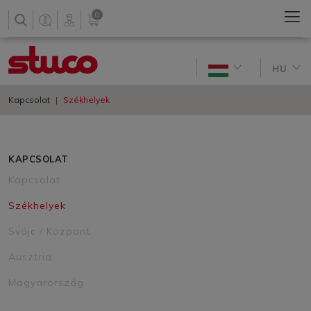
0
HU
Kapcsolat
Székhelyek
KAPCSOLAT
Kapcsolat
Székhelyek
Svájc / Központ
Ausztria
Magyarország