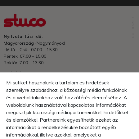
NORDFABRIK
Nyitvatartási idő:
Magyarország (Nagymányok)
Hétfő – Csüt: 07.00 – 15.30
Péntek: 07.00 – 15.00
Raktár: 7.00 – 13.30
Szállítás
Nettó 70.000 Ft felett - ingyenes.
Mi sütiket használunk a tartalom és hirdetések
EU/Külföld - rendelési érték és súly alapján.
személyre szabásához, a közösségi média funkcióinak
és a weboldalunkhoz való hozzáférés elemzéséhez. A
Fizetés
Számla, Utánvét
weboldalunk használatával kapcsolatos információkat
megosztjuk közösségi médiapartnereinkkel, hirdetőkkel
Garancia
és elemzőkkel. Partnereink egyesíthetik ezeket az
10 napos visszaküldés
információkat a rendelkezésükre bocsátott egyéb
1 év gyártási garancia
információkkal, illetve azokkal, amelyeket a