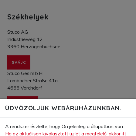
Székhelyek
Stuco AG
Industrieweg 12
3360 Herzogenbuchsee
SVÁJC
Stuco Ges.m.b.H.
Lambacher Straße 41a
4655 Vorchdorf
AUSZTRIA
ÜDVÖZÖLJÜK WEBÁRUHÁZUNKBAN.
Stuco Kft.
Fenyves u. 23
A rendszer észlelte, hogy Ön jelenleg a
állapotban van.
7355 Nagymányok
Ha az aktuálisan kiválasztott üzlet a megfelelő, akkor itt