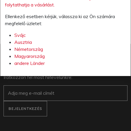
folytathatja a vásárlást.
MAGYARORSZÁG
Ellenkező esetben kérjük, válassza ki az Ön számára
megfelelő üzletet:
Svájc
Ausztria
Németorszàg
Magyarország
andere Länder
HÍRLEVÉL
Iratkozzon fel most hírlevelünkre:
E-mail
BEJELENTKEZÉS