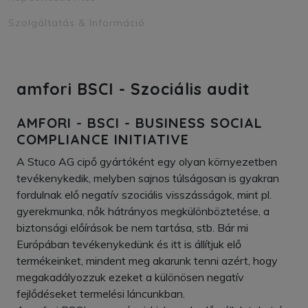
Szolgáltatás & Információ
amfori BSCI - Szociális audit
AMFORI - BSCI - BUSINESS SOCIAL
COMPLIANCE INITIATIVE
A Stuco AG cipő gyártóként egy olyan környezetben
tevékenykedik, melyben sajnos túlságosan is gyakran
fordulnak elő negatív szociális visszásságok, mint pl.
gyerekmunka, nők hátrányos megkülönböztetése, a
biztonsági előírások be nem tartása, stb. Bár mi
Európában tevékenykedünk és itt is állítjuk elő
termékeinket, mindent meg akarunk tenni azért, hogy
megakadályozzuk ezeket a különösen negatív
fejlődéseket termelési láncunkban.