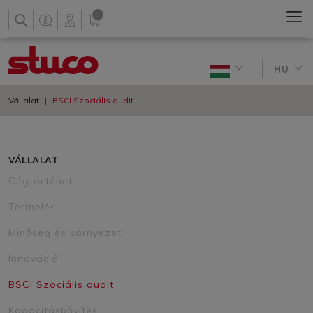
0
HU
Vállalat
BSCI Szociális audit
VÁLLALAT
Cégtörténet
Termelés
Minőség és környezet
Innováció
BSCI Szociális audit
Kapacitásbővítés