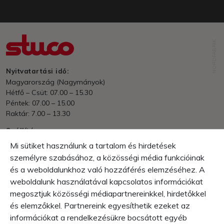
NORDFABRIK
Nyitvatartási idő:
Magyarország (Nagymányok)
Hétfő – Csüt: 07.00 – 15.30
Péntek: 07.00 – 15.00
Raktár: 7.00 – 13.30
Szállítás
Nettó 70.000 Ft felett - ingyenes.
Mi sütiket használunk a tartalom és hirdetések
EU/Külföld - rendelési érték és súly alapján.
személyre szabásához, a közösségi média funkcióinak
és a weboldalunkhoz való hozzáférés elemzéséhez. A
Fizetés
Számla, Utánvét
weboldalunk használatával kapcsolatos információkat
megosztjuk közösségi médiapartnereinkkel, hirdetőkkel
Garancia
és elemzőkkel. Partnereink egyesíthetik ezeket az
10 napos visszaküldés
információkat a rendelkezésükre bocsátott egyéb
1 év gyártási garancia