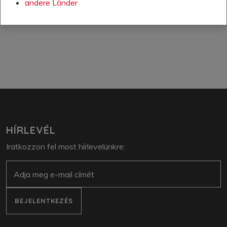
andere Länder
További információk a amfori BSCI-ről: www.amfori.org
HÍRLEVÉL
Iratkozzon fel most hírlevelünkre:
E-mail
BEJELENTKEZÉS