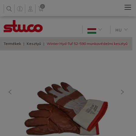
0
HU
Termékek
Kesztyű
Winter Hyd-Tuf 52-590 munkavédelmi kesztyű
előző
követ