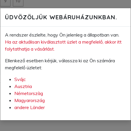
9
10
ÜDVÖZÖLJÜK WEBÁRUHÁZUNKBAN.
KOSÁRBA
A KÍVÁNSÁGLISTÁRA
A rendszer észlelte, hogy Ön jelenleg a
állapotban van.
Ha az aktuálisan kiválasztott üzlet a megfelelő, akkor itt
Elérhetőség:
Rendelésre
folytathatja a vásárlást.
Ellenkező esetben kérjük, válassza ki az Ön számára
megfelelő üzletet:
TOVÀBBI INFORMÁCIÓK (PDF)
Svájc
További információ a termékről
Ausztria
Németorszàg
Magyarország
andere Länder