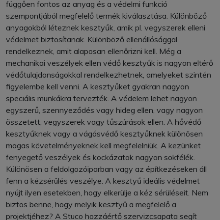
függően fontos az anyag és a védelmi funkció
szempontjából megfelelő termék kiválasztása. Különböző
anyagokból léteznek kesztyűk, amik pl. vegyszerek elleni
védelmet biztosítanak. Különböző ellenállósággal
rendelkeznek, amit alaposan ellenőrizni kell. Még a
mechanikai veszélyek ellen védő kesztyűk is nagyon eltérő
védőtulajdonságokkal rendelkezhetnek, amelyeket szintén
figyelembe kell venni. A kesztyűket gyakran nagyon
speciális munkákra tervezték. A védelem lehet nagyon
egyszerű, szennyeződés vagy hideg ellen, vagy nagyon
összetett, vegyszerek vagy tűszúrások ellen. A hővédő
kesztyűknek vagy a vágásvédő kesztyűknek különösen
magas követelményeknek kell megfelelniük. A kezünket
fenyegető veszélyek és kockázatok nagyon sokfélék.
Különösen a feldolgozóiparban vagy az építkezéseken áll
fenn a kézsérülés veszélye. A kesztyű ideális védelmet
nyújt ilyen esetekben, hogy elkerülje a kéz sérüléseit. Nem
biztos benne, hogy melyik kesztyű a megfelelő a
projektjéhez? A Stuco hozzáértő szervizcsapata segít