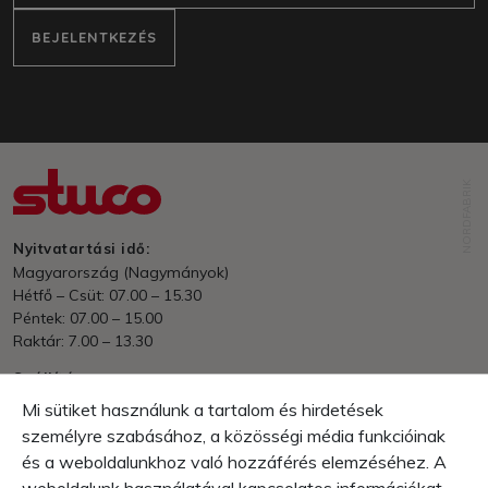
BEJELENTKEZÉS
NORDFABRIK
Nyitvatartási idő:
Magyarország (Nagymányok)
Hétfő – Csüt: 07.00 – 15.30
Péntek: 07.00 – 15.00
Raktár: 7.00 – 13.30
Szállítás
Nettó 70.000 Ft felett - ingyenes.
Mi sütiket használunk a tartalom és hirdetések
EU/Külföld - rendelési érték és súly alapján.
személyre szabásához, a közösségi média funkcióinak
és a weboldalunkhoz való hozzáférés elemzéséhez. A
Fizetés
Számla, Utánvét