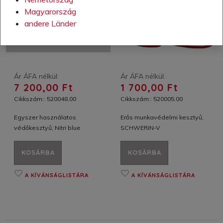
Magyarország
andere Länder
Ár ÁFA nélkül:
Ár ÁFA nélkül:
7 200,00 Ft
1 700,00 Ft
Cikkszám:: 520048.00
Cikkszám:: 520005.00
Egyszer használatos
Erős munkavédelmi kesztyű,
védőkesztyű, Nitri blue
SCHWERIN-V
KOSÁRBA
KOSÁRBA
A KÍVÁNSÁGLISTÁRA
A KÍVÁNSÁGLISTÁRA