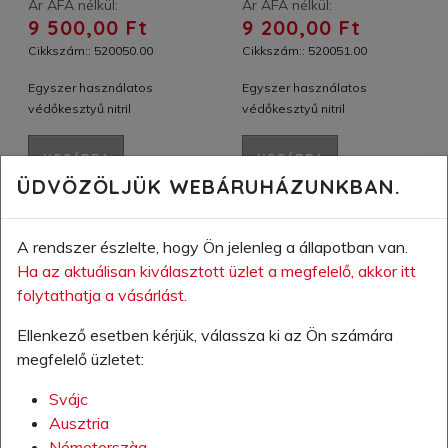
Ár ÁFA nélkül:
Ár ÁFA nélkül:
9 500,00 Ft
9 200,00 Ft
Cikkszám:: 520050.00
Cikkszám:: 520051.00
Egyszer használatos
Egyszer használatos
védőkesztyű nitril
védőkesztyű nitril
KOSÁRBA
KOSÁRBA
ÜDVÖZÖLJÜK WEBÁRUHÁZUNKBAN.
A KÍVÁNSÁGLISTÁRA
A KÍVÁNSÁGLISTÁRA
A rendszer észlelte, hogy Ön jelenleg a
állapotban van.
Ha az aktuálisan kiválasztott üzlet a megfelelő, akkor itt
folytathatja a vásárlást.
Ellenkező esetben kérjük, válassza ki az Ön számára
megfelelő üzletet:
Svájc
Ausztria
Németorszàg