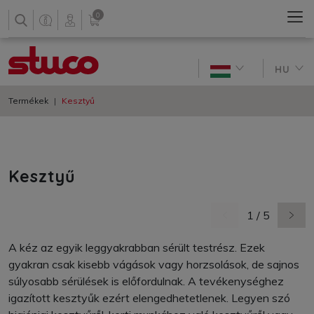
0
HU
Termékek
Kesztyű
Kesztyű
1 / 5
előző oldal
követ
A kéz az egyik leggyakrabban sérült testrész. Ezek
gyakran csak kisebb vágások vagy horzsolások, de sajnos
súlyosabb sérülések is előfordulnak. A tevékenységhez
igazított kesztyűk ezért elengedhetetlenek. Legyen szó