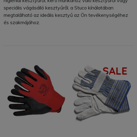
higiéniai kesztyűről, kerti munkához való kesztyűről vagy
speciális vágásálló kesztyűről, a Stuco kínálatában
megtalálható az ideális kesztyű az Ön tevékenységéhez
és szakmájához.