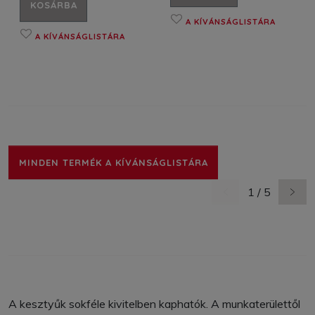
KOSÁRBA
A KÍVÁNSÁGLISTÁRA
A KÍVÁNSÁGLISTÁRA
MINDEN TERMÉK A KÍVÁNSÁGLISTÁRA
1 / 5
előző oldal
követ
A kesztyűk sokféle kivitelben kaphatók. A munkaterülettől