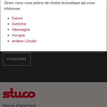
Sinon, nous vous prions de choisir la boutique qui vous
intéresse:
Suisse
Autriche
NEWSLETTER
Allemagne
Inscrivez-vous maintenant à la newsletter:
Hongrie
andere Länder
e-mail
S'INSCRIRE
NORDFABRIK
Heures d'ouverture: