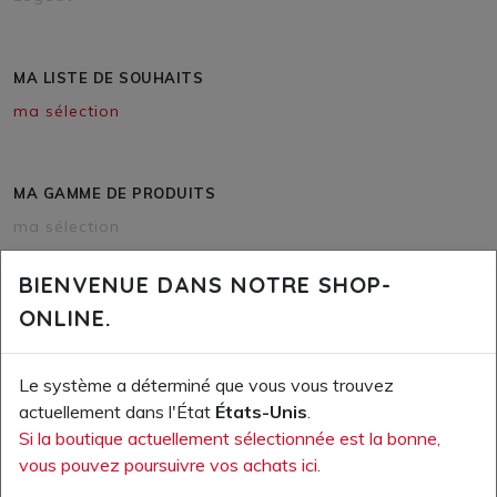
MA LISTE DE SOUHAITS
ma sélection
MA GAMME DE PRODUITS
ma sélection
BIENVENUE DANS NOTRE SHOP-
ONLINE.
ma sélection
Le système a déterminé que vous vous trouvez
Your wishlist is empty
actuellement dans l'État
États-Unis
.
Si la boutique actuellement sélectionnée est la bonne,
vous pouvez poursuivre vos achats ici.