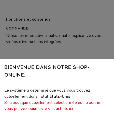
Fonctions et contenus
COMMANDE
Utilisation interactive intuitive, auto-explicative avec
vidéos d’instructions intégrées.
1 ADMIN / UTILISATEUR
BIENVENUE DANS NOTRE SHOP-
L’application est à la disposition de 20 personnes en un
ONLINE.
seul site. Autres sites en option.
Le système a déterminé que vous vous trouvez
10 POINTS CFST
actuellement dans l'État
États-Unis
.
Les contenus se basent sur les 10 éléments du concept
Si la boutique actuellement sélectionnée est la bonne,
ASA pour la sécurité et la protection sanitaire sur le lieu
vous pouvez poursuivre vos achats ici.
de travail.