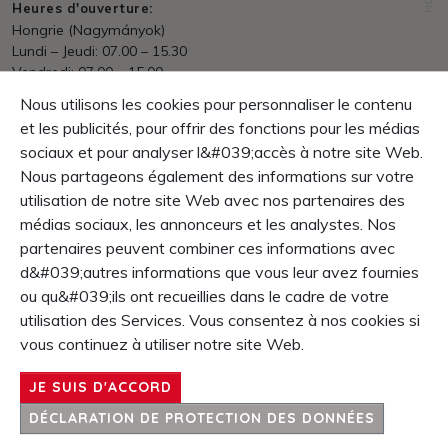
Heures d'ouverture:
Hongrie (Nagymányok)
Lundi – Jeudi: 07.00 – 15.30
Vendredi: 07.00 – 15.00
Entrepôt: 07.00 – 13.30
Nous utilisons les cookies pour personnaliser le contenu
et les publicités, pour offrir des fonctions pour les médias
Expédition
en ligne dès prix HUF 70&#039;000.- franco domicile
sociaux et pour analyser l&#039;accès à notre site Web.
Nous partageons également des informations sur votre
Paiement
utilisation de notre site Web avec nos partenaires des
net dans les 30 jours
médias sociaux, les annonceurs et les analystes. Nos
Garantie
partenaires peuvent combiner ces informations avec
Droit de retour dans le 10 jours
d&#039;autres informations que vous leur avez fournies
La garantie produit 1 année
ou qu&#039;ils ont recueillies dans le cadre de votre
utilisation des Services. Vous consentez à nos cookies si
CONTENT
vous continuez à utiliser notre site Web.
SERVICE & INFOS
JE SUIS D'ACCORD
SOCIÉTÉ
CONTACT
DÉCLARATION DE PROTECTION DES DONNÉES