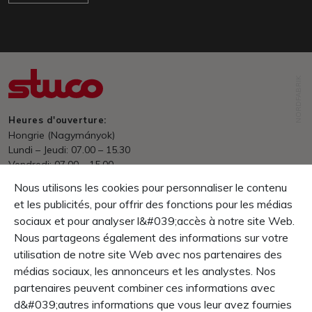
NORDFABRIK
Heures d'ouverture:
Hongrie (Nagymányok)
Lundi – Jeudi: 07.00 – 15.30
Vendredi: 07.00 – 15.00
Entrepôt: 07.00 – 13.30
Nous utilisons les cookies pour personnaliser le contenu
et les publicités, pour offrir des fonctions pour les médias
Expédition
en ligne dès prix HUF 70&#039;000.- franco domicile
sociaux et pour analyser l&#039;accès à notre site Web.
Nous partageons également des informations sur votre
Paiement
utilisation de notre site Web avec nos partenaires des
net dans les 30 jours
médias sociaux, les annonceurs et les analystes. Nos
Garantie
partenaires peuvent combiner ces informations avec
Droit de retour dans le 10 jours
d&#039;autres informations que vous leur avez fournies
La garantie produit 1 année