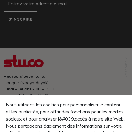
S'INSCRIRE
NORDFABRIK
Heures d'ouverture:
Hongrie (Nagymányok)
Lundi – Jeudi: 07.00 – 15.30
Vendredi: 07.00 – 15.00
Entrepôt: 07.00 – 13.30
Nous utilisons les cookies pour personnaliser le contenu
et les publicités, pour offrir des fonctions pour les médias
Expédition
en ligne dès prix HUF 70&#039;000.- franco domicile
sociaux et pour analyser l&#039;accès à notre site Web.
Nous partageons également des informations sur votre
Paiement