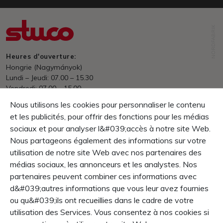
NORDFABRIK
Heures d'ouverture:
Hongrie (Nagymányok)
Lundi – Jeudi: 07.00 – 15.30
Vendredi: 07.00 – 15.00
Entrepôt: 07.00 – 13.30
Nous utilisons les cookies pour personnaliser le contenu
et les publicités, pour offrir des fonctions pour les médias
Expédition
en ligne dès prix HUF 70&#039;000.- franco domicile
sociaux et pour analyser l&#039;accès à notre site Web.
Nous partageons également des informations sur votre
Paiement
utilisation de notre site Web avec nos partenaires des
net dans les 30 jours
médias sociaux, les annonceurs et les analystes. Nos
Garantie
partenaires peuvent combiner ces informations avec
Droit de retour dans le 10 jours
d&#039;autres informations que vous leur avez fournies
La garantie produit 1 année
ou qu&#039;ils ont recueillies dans le cadre de votre
utilisation des Services. Vous consentez à nos cookies si
CONTENT