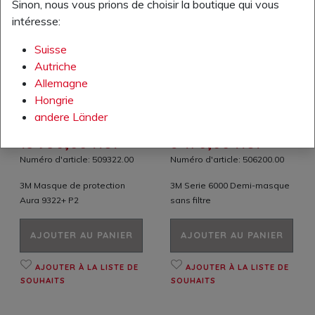
Sinon, nous vous prions de choisir la boutique qui vous
intéresse:
Suisse
Autriche
Allemagne
Hongrie
andere Länder
Votre prix TVA excl.:
Votre prix TVA excl.:
15 950,00 HUF
8 470,00 HUF
Numéro d'article: 509322.00
Numéro d'article: 506200.00
3M Masque de protection
3M Serie 6000 Demi-masque
Aura 9322+ P2
sans filtre
AJOUTER AU PANIER
AJOUTER AU PANIER
AJOUTER À LA LISTE DE
AJOUTER À LA LISTE DE
SOUHAITS
SOUHAITS