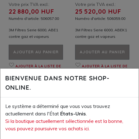
Votre prix TVA excl.:
Votre prix TVA excl.:
22 880,00 HUF
25 520,00 HUF
Numéro d'article: 506057.00
Numéro d'article: 506059.00
3M Filtres Serie 6000, ABE1
3M Filtres Serie 6000, ABEK1
contre gaz et vapeurs
contre gaz et vapeurs
AJOUTER AU PANIER
AJOUTER AU PANIER
AJOUTER À LA LISTE DE
AJOUTER À LA LISTE DE
SOUHAITS
SOUHAITS
BIENVENUE DANS NOTRE SHOP-
ONLINE.
Le système a déterminé que vous vous trouvez
actuellement dans l'État
États-Unis
.
Si la boutique actuellement sélectionnée est la bonne,
vous pouvez poursuivre vos achats ici.