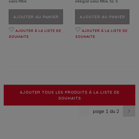
sans filtre
intégral sans filtre, ta. S
AJOUTER AU PANIER
AJOUTER AU PANIER
AJOUTER À LA LISTE DE
AJOUTER À LA LISTE DE
SOUHAITS
SOUHAITS
AJOUTER TOUS LES PRODUITS À LA LISTE DE
SOUHAITS
page 1 du 2
dernière page
nächs