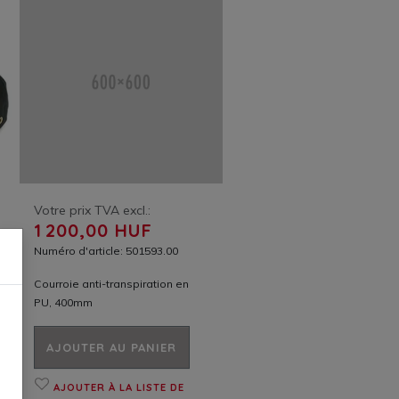
Votre prix TVA excl.:
1 200,00 HUF
Numéro d'article: 501593.00
Courroie anti-transpiration en
PU, 400mm
AJOUTER AU PANIER
AJOUTER À LA LISTE DE