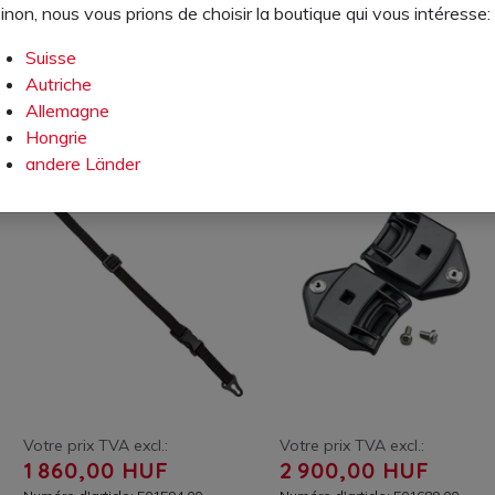
SOUHAITS
SOUHAITS
inon, nous vous prions de choisir la boutique qui vous intéresse:
Suisse
Autriche
Allemagne
Hongrie
andere Länder
Votre prix TVA excl.:
Votre prix TVA excl.:
1 860,00 HUF
2 900,00 HUF