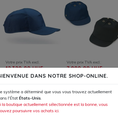
Votre prix TVA excl.:
Votre prix TVA excl.:
12 320,00 HUF
7 000,00 HUF
Numéro d'article: 501550.00
Numéro d'article: 501530.00
BIENVENUE DANS NOTRE SHOP-ONLINE.
Casquette anti-choc "Voss-Cap
Casquette anti-choc Voss-Cap
oil & rain"
short
e système a déterminé que vous vous trouvez actuellement
ans l'État
États-Unis
.
AJOUTER AU PANIER
AJOUTER AU PANIER
i la boutique actuellement sélectionnée est la bonne, vous
ouvez poursuivre vos achats ici.
AJOUTER À LA LISTE DE
AJOUTER À LA LISTE DE