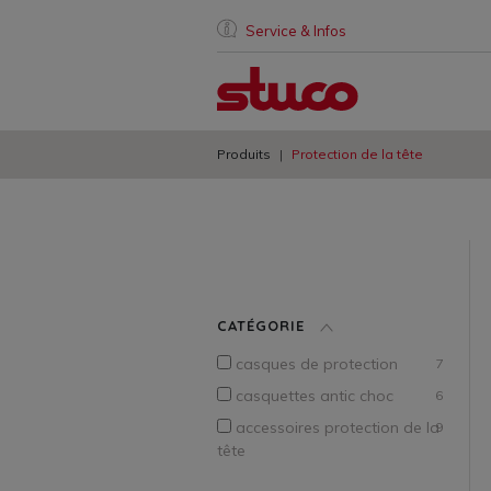
Service & Infos
Produits
Protection de la tête
CATÉGORIE
casques de protection
7
casquettes antic choc
6
accessoires protection de la
9
tête