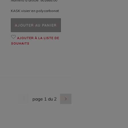
Numéro d'article: 501685.00
KASK visier en polycarbonat
AJOUTER AU PANIER
AJOUTER À LA LISTE DE
SOUHAITS
page 1 du 2
dernière page
nächste Seite