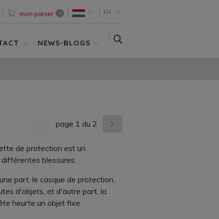
FR
mon panier
0
SEARCH
TACT
NEWS-BLOGS
page 1 du 2
dernière page
nächste Seite
tte de protection est un
 différentes blessures.
une part, le casque de protection,
es d'objets, et d'autre part, la
ête heurte un objet fixe.