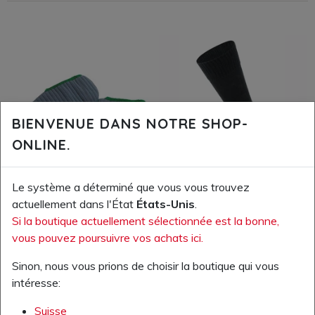
BIENVENUE DANS NOTRE SHOP-
ONLINE.
Le système a déterminé que vous vous trouvez
actuellement dans l'État
États-Unis
.
Votre prix TVA excl.:
Votre prix TVA excl.:
Si la boutique actuellement sélectionnée est la bonne,
6 500,00 HUF
4 300,00 HUF
vous pouvez poursuivre vos achats ici.
Numéro d'article: 85.100.00
Numéro d'article: 85.480.00
Sinon, nous vous prions de choisir la boutique qui vous
Chausettes Bama pour
Chausettes de travail, Staff
intéresse:
bottes
Worker allround
Suisse