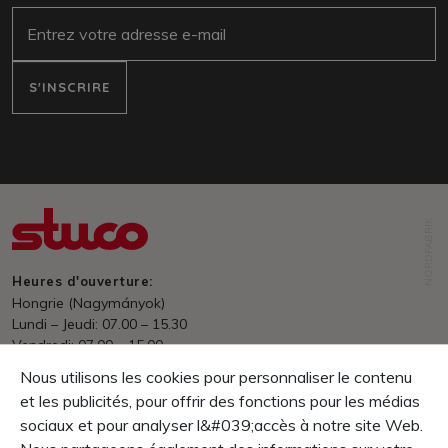
e-mail
S'INSCRIRE
NORDFABRIK
Heures d'ouverture:
Hongrie (Nagymányok)
Lundi – Jeudi: 07.00 – 15.30
Vendredi: 07.00 – 15.00
Entrepôt: 07.00 – 13.30
Nous utilisons les cookies pour personnaliser le contenu
et les publicités, pour offrir des fonctions pour les médias
Expédition
en ligne dès prix HUF 70&#039;000.- franco domicile
sociaux et pour analyser l&#039;accès à notre site Web.