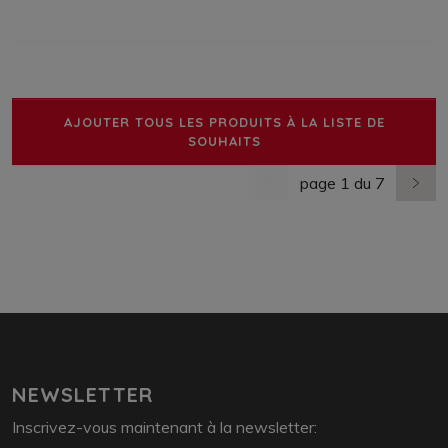
AJOUTER TOUS LES PRODUITS À LA LISTE DE
SOUHAITS
page 1 du 7
dernière page
nächs
NEWSLETTER
Inscrivez-vous maintenant à la newsletter: