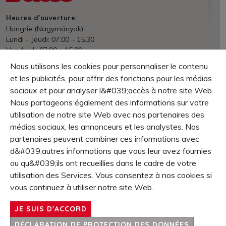
NORDFABRIK
Heures d'ouverture:
Hongrie (Nagymányok)
Lundi – Jeudi: 07.00 – 15.30
Vendredi: 07.00 – 15.00
Entrepôt: 07.00 – 13.30
Nous utilisons les cookies pour personnaliser le contenu
et les publicités, pour offrir des fonctions pour les médias
Expédition
en ligne dès prix HUF 70&#039;000.- franco domicile
sociaux et pour analyser l&#039;accès à notre site Web.
Nous partageons également des informations sur votre
Paiement
utilisation de notre site Web avec nos partenaires des
net dans les 30 jours
médias sociaux, les annonceurs et les analystes. Nos
Garantie
partenaires peuvent combiner ces informations avec
Droit de retour dans le 10 jours
d&#039;autres informations que vous leur avez fournies
La garantie produit 1 année
ou qu&#039;ils ont recueillies dans le cadre de votre
utilisation des Services. Vous consentez à nos cookies si
CONTENT
vous continuez à utiliser notre site Web.
SERVICE & INFOS
JE SUIS D'ACCORD
SOCIÉTÉ
CONTACT
DÉCLARATION DE PROTECTION DES DONNÉES