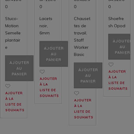
0
0
0
0
Stuco-
Lacets
Chauset
Shoefre
Motion
noir,
tes de
sh Opod
Semelle
6mm
travail,
plantair
Staff
AJOUTER
AU
e
Worker
AJOUTER
PANIER
AU
Basic
PANIER
AJOUTER
AU
AJOUTER
AJOUTER
PANIER
AU
À LA
AJOUTER
PANIER
LISTE DE
À LA
SOUHAITS
LISTE DE
AJOUTER
SOUHAITS
À LA
AJOUTER
LISTE DE
À LA
SOUHAITS
LISTE DE
SOUHAITS