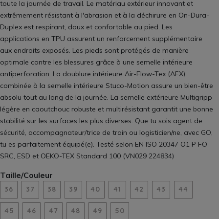
toute la journée de travail. Le matériau extérieur innovant et
extrêmement résistant à l'abrasion et à la déchirure en On-Dura-
Duplex est respirant, doux et confortable au pied. Les
applications en TPU assurent un renforcement supplémentaire
aux endroits exposés. Les pieds sont protégés de manière
optimale contre les blessures grâce à une semelle intérieure
antiperforation. La doublure intérieure Air-Flow-Tex (AFX)
combinée à la semelle intérieure Stuco-Motion assure un bien-être
absolu tout au long de la journée. La semelle extérieure Multigripp
légère en caoutchouc robuste et multirésistant garantit une bonne
stabilité sur les surfaces les plus diverses. Que tu sois agent de
sécurité, accompagnateur/trice de train ou logisticien/ne, avec GO,
tu es parfaitement équipé(e). Testé selon EN ISO 20347 O1 P FO
SRC, ESD et OEKO-TEX Standard 100 (VN029 224834)
Taille/Couleur
36
37
38
39
40
41
42
43
44
45
46
47
48
49
50