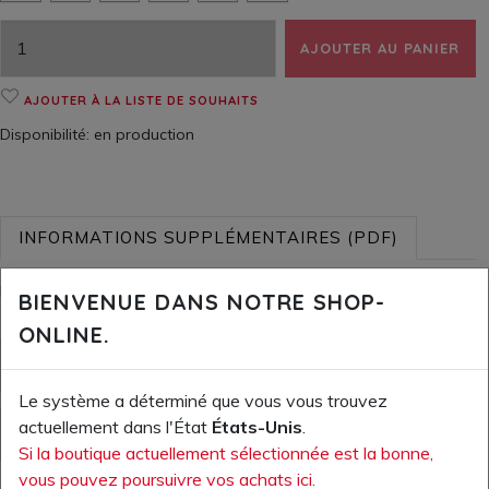
AJOUTER AU PANIER
AJOUTER À LA LISTE DE SOUHAITS
Disponibilité:
en production
INFORMATIONS SUPPLÉMENTAIRES (PDF)
Plus d'informations sur le produit
BIENVENUE DANS NOTRE SHOP-
ONLINE.
FICHE TECHNIQUE
Le système a déterminé que vous vous trouvez
actuellement dans l'État
États-Unis
.
DÉCLARATION DE CONFORMITÉ - EU
Si la boutique actuellement sélectionnée est la bonne,
vous pouvez poursuivre vos achats ici.