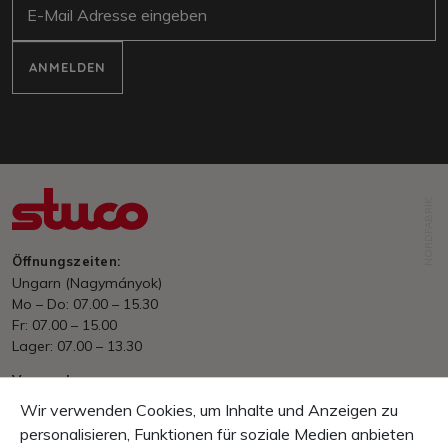
ANMELDEN
NORDFABRIK
Öffnungszeiten:
Ungarn (Nagymányok)
Mo – Do: 07.00 – 15.30
Fr: 07.00 – 15.00
Lager: 07.00 – 13.30
Versand
Ab HUF. 70&#039;000.– portofrei
EU/International nach Aufwand
Wir verwenden Cookies, um Inhalte und Anzeigen zu
Zahlung
personalisieren, Funktionen für soziale Medien anbieten