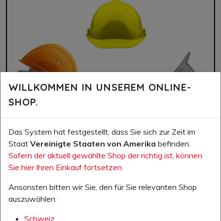
WILLKOMMEN IN UNSEREM ONLINE-
SHOP.
Das System hat festgestellt, dass Sie sich zur Zeit im
Staat
Vereinigte Staaten von Amerika
befinden.
Sofern der aktuell gewählte Shop der richtig ist, können
Sie hier Ihren Einkauf fortsetzen.
KOPFSCHUTZ
HELLE KÖPFE SCHÜTZEN SICH!
Ansonsten bitten wir Sie, den für Sie relevanten Shop
auszuwählen:
Schweiz