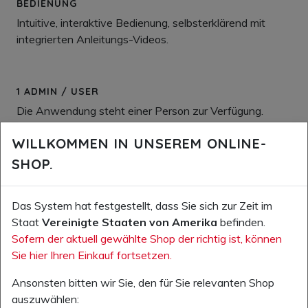
BEDIENUNG
Intuitive, interaktive Bedienung, selbsterklärend mit
integrierten Anleitungs-Videos.
1 ADMIN / USER
Die Anwendung steht einer Person zur Verfügung.
WILLKOMMEN IN UNSEREM ONLINE-
SHOP.
UNTERHALT BASIC
Planen und dokumentieren Sie den Unterhalt Ihrer
Anlagen und Geräte.
Das System hat festgestellt, dass Sie sich zur Zeit im
Staat
Vereinigte Staaten von Amerika
befinden.
Sofern der aktuell gewählte Shop der richtig ist, können
SCHULUNG BASIC
Sie hier Ihren Einkauf fortsetzen.
Führen Sie einfache sicherheitsrelevante
Ansonsten bitten wir Sie, den für Sie relevanten Shop
Basisschulungen und Instruktionen durch und
auszuwählen:
dokumentieren Sie diese.