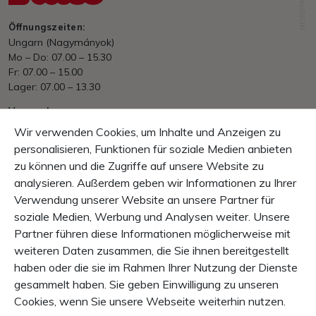
NORDFABRIK
Öffnungszeiten:
Ungarn (Nagymányok)
Mo – Do: 07.00 – 15.30
Fr: 07.00 – 15.00
Lager: 07.00 – 13.30
Versand
Ab HUF. 70&#039;000.– portofrei
Wir verwenden Cookies, um Inhalte und Anzeigen zu
EU/International nach Aufwand
personalisieren, Funktionen für soziale Medien anbieten
zu können und die Zugriffe auf unsere Website zu
Zahlung
Rechnung, Vorkasse
analysieren. Außerdem geben wir Informationen zu Ihrer
Verwendung unserer Website an unsere Partner für
Garantie
soziale Medien, Werbung und Analysen weiter. Unsere
10 Tage Rückgaberecht
Partner führen diese Informationen möglicherweise mit
1 Jahr Produkt-Garantie
weiteren Daten zusammen, die Sie ihnen bereitgestellt
haben oder die sie im Rahmen Ihrer Nutzung der Dienste
INHALT
gesammelt haben. Sie geben Einwilligung zu unseren
SERVICE & INFO
Cookies, wenn Sie unsere Webseite weiterhin nutzen.