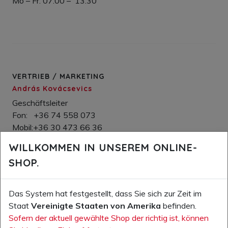
Mo – Fr: 07.00 – 13.30
VERTRIEB / MARKETING
András Kovácsevics
Geschäftsleiter
Fon: +36 74 558 073
Mobil:+36 30 473 66 36
e-mail
WILLKOMMEN IN UNSEREM ONLINE-
Júlia Hárshegyi
SHOP.
Verkauf / Innendienst
Das System hat festgestellt, dass Sie sich zur Zeit im
Fon +36 74 458 020
Staat
Vereinigte Staaten von Amerika
befinden.
Sofern der aktuell gewählte Shop der richtig ist, können
e-mail