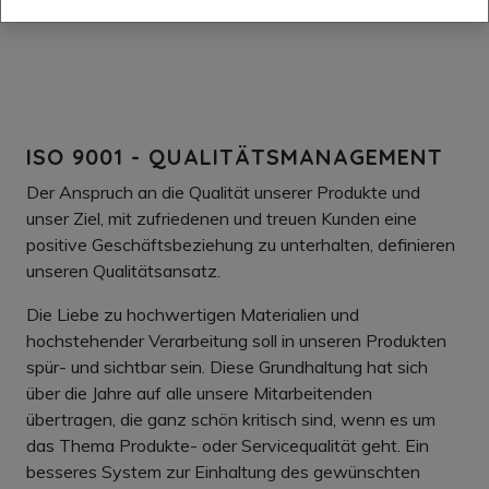
dieser Norm wird in jährlichen Audits überprüft.
ISO 9001 - QUALITÄTSMANAGEMENT
Der Anspruch an die Qualität unserer Produkte und
unser Ziel, mit zufriedenen und treuen Kunden eine
positive Geschäftsbeziehung zu unterhalten, definieren
unseren Qualitätsansatz.
Die Liebe zu hochwertigen Materialien und
hochstehender Verarbeitung soll in unseren Produkten
spür- und sichtbar sein. Diese Grundhaltung hat sich
über die Jahre auf alle unsere Mitarbeitenden
übertragen, die ganz schön kritisch sind, wenn es um
das Thema Produkte- oder Servicequalität geht. Ein
besseres System zur Einhaltung des gewünschten