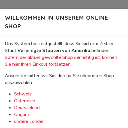
WILLKOMMEN IN UNSEREM ONLINE-
ISO 14001 - UMWELTMANAGEMENT
SHOP.
Umweltschutz und Nachhaltigkeit sind die mitunter
grössten und komplexesten Herausforderungen, die sich
einem Unternehmen stellen. Besonders
Das System hat festgestellt, dass Sie sich zur Zeit im
Industriebetriebe haben hier eine grosse
Staat
Vereinigte Staaten von Amerika
befinden.
Verantwortung. Umweltschutz ist ein integrativer
Sofern der aktuell gewählte Shop der richtig ist, können
Bestandteil unserer Firmenphilosophie und erfordert ein
Sie hier Ihren Einkauf fortsetzen.
verantwortungsbewusstes Management.
Ansonsten bitten wir Sie, den für Sie relevanten Shop
Für unseren Produktionsbetrieb in Ungarn haben wir
auszuwählen:
deshalb das zertifizierte Umweltmanagement nach ISO
Schweiz
14001 aufgebaut. Damit verpflichten wir uns zu einer
Österreich
kontinuierlichen Verbesserung unserer Umweltleistung.
Deutschland
Dazu
gehört unter anderem das Definieren einer
Ungarn
Umweltpolitik, Umweltzielen und einem dazu
andere Länder
gehörenden Management-Prozess. Das Einhalten