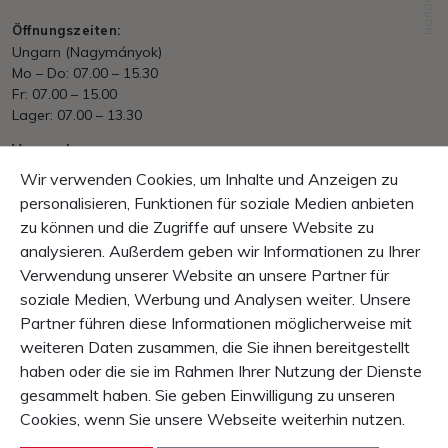
NORDFABRIK
Öffnungszeiten:
Ungarn (Nagymányok)
Mo – Do: 07.00 – 15.30
Fr: 07.00 – 15.00
Lager: 07.00 – 13.30
Versand
Ab HUF. 70&#039;000.– portofrei
Wir verwenden Cookies, um Inhalte und Anzeigen zu
EU/International nach Aufwand
personalisieren, Funktionen für soziale Medien anbieten
zu können und die Zugriffe auf unsere Website zu
Zahlung
Rechnung, Vorkasse
analysieren. Außerdem geben wir Informationen zu Ihrer
Verwendung unserer Website an unsere Partner für
Garantie
soziale Medien, Werbung und Analysen weiter. Unsere
10 Tage Rückgaberecht
Partner führen diese Informationen möglicherweise mit
1 Jahr Produkt-Garantie
weiteren Daten zusammen, die Sie ihnen bereitgestellt
haben oder die sie im Rahmen Ihrer Nutzung der Dienste
INHALT
gesammelt haben. Sie geben Einwilligung zu unseren
SERVICE & INFO
Cookies, wenn Sie unsere Webseite weiterhin nutzen.