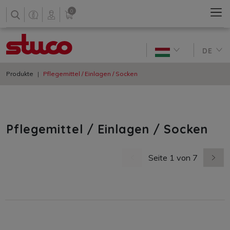
0
DE
Produkte
Pflegemittel / Einlagen / Socken
Pflegemittel / Einlagen / Socken
Seite 1 von 7
vorherige Seite
nächs