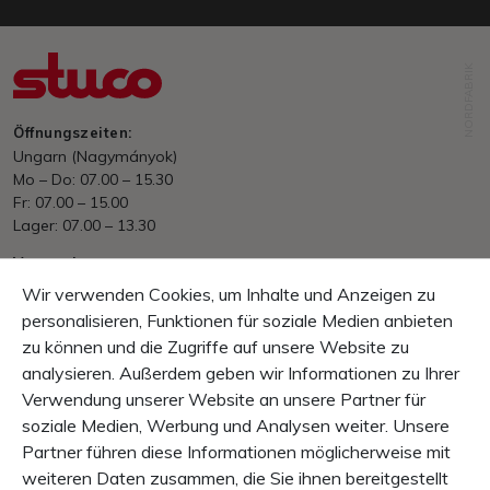
NORDFABRIK
Öffnungszeiten:
Ungarn (Nagymányok)
Mo – Do: 07.00 – 15.30
Fr: 07.00 – 15.00
Lager: 07.00 – 13.30
Versand
Ab HUF. 70&#039;000.– portofrei
Wir verwenden Cookies, um Inhalte und Anzeigen zu
EU/International nach Aufwand
personalisieren, Funktionen für soziale Medien anbieten
zu können und die Zugriffe auf unsere Website zu
Zahlung
Rechnung, Vorkasse
analysieren. Außerdem geben wir Informationen zu Ihrer
Verwendung unserer Website an unsere Partner für
Garantie
soziale Medien, Werbung und Analysen weiter. Unsere
10 Tage Rückgaberecht
Partner führen diese Informationen möglicherweise mit
1 Jahr Produkt-Garantie
weiteren Daten zusammen, die Sie ihnen bereitgestellt