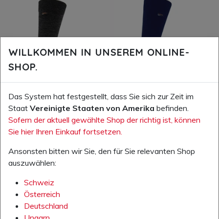
WILLKOMMEN IN UNSEREM ONLINE-
SHOP.
Das System hat festgestellt, dass Sie sich zur Zeit im
Staat
Vereinigte Staaten von Amerika
befinden.
Sofern der aktuell gewählte Shop der richtig ist, können
Ihr Preis exkl. MwSt.:
Ihr Preis exkl. MwSt.:
6.800,00 HUF
6.800,00 HUF
Sie hier Ihren Einkauf fortsetzen.
Artikelnummer: 85.300.00
Artikelnummer: 85.305.00
Ansonsten bitten wir Sie, den für Sie relevanten Shop
Fibre Tech Socken, anthrazit
Fibre tech Socken, blau
auszuwählen:
Schweiz
IN DEN WARENKORB
IN DEN WARENKORB
Österreich
Deutschland
AUF DIE WUNSCHLISTE
AUF DIE WUNSCHLISTE
Ungarn