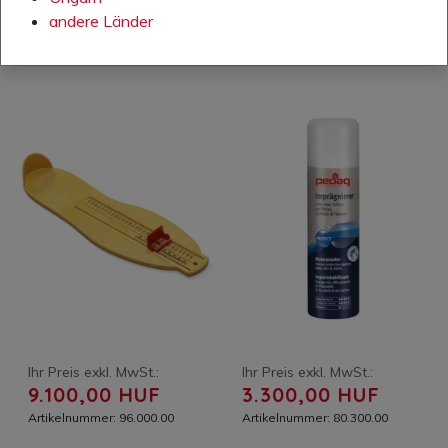
andere Länder
Ihr Preis exkl. MwSt.:
Ihr Preis exkl. MwSt.:
9.100,00 HUF
3.300,00 HUF
Artikelnummer: 96.000.00
Artikelnummer: 80.300.00