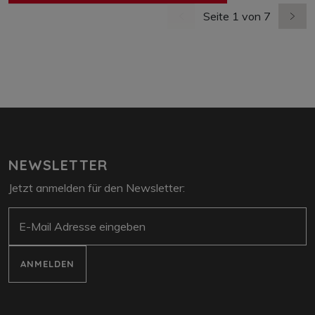
Seite 1 von 7
vorherige Seite
nächs
NEWSLETTER
Jetzt anmelden für den Newsletter:
E-Mail
ANMELDEN