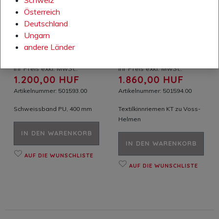
Österreich
Deutschland
Ungarn
andere Länder
Ihr Preis exkl. MwSt.:
Ihr Preis exkl. MwSt.:
1.200,00 HUF
1.860,00 HUF
Artikelnummer: 501593.00
Artikelnummer: 501594.00
Schweissband PU, 400 mm
Textilkinnriemen KT zu Voss-
Helmen
IN DEN WARENKORB
IN DEN WARENKORB
AUF DIE WUNSCHLISTE
AUF DIE WUNSCHLISTE