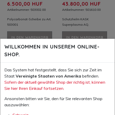
6.500,00 HUF
43.800,00 HUF
Artikelnummer: 503002.00
Artikelnummer: 501610.00
Polycarbonat-Scheibe zu Art.
Schutzhelm KASK
503001
Superplasma AQ,
IN DEN WARENKORB
IN DEN WARENKORB
WILLKOMMEN IN UNSEREM ONLINE-
AUF DIE WUNSCHLISTE
AUF DIE WUNSCHLISTE
SHOP.
Das System hat festgestellt, dass Sie sich zur Zeit im
Staat
Vereinigte Staaten von Amerika
befinden.
Sofern der aktuell gewählte Shop der richtig ist, können
Sie hier Ihren Einkauf fortsetzen.
Ansonsten bitten wir Sie, den für Sie relevanten Shop
auszuwählen:
Schweiz