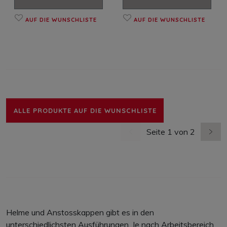
AUF DIE WUNSCHLISTE
AUF DIE WUNSCHLISTE
ALLE PRODUKTE AUF DIE WUNSCHLISTE
Seite 1 von 2
vorherige Seite
nächs
Helme und Anstosskappen gibt es in den
unterschiedlichsten Ausführungen. Je nach Arbeitsbereich