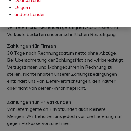
Deutschland
Die angegebenen Preise und Preislisten sind
Ungarn
freibleibend und können von uns jederzeit ohne
andere Länder
vorherige Anzeige geändert werden. Die von unseren
Vertretern und Reisenden getätigten Abschlüsse und
Verkäufe bedürfen unserer schriftlichen Bestätigung.
Zahlungen für Firmen
30 Tage nach Rechnungsdatum netto ohne Abzüge.
Bei Überschreitung der Zahlungsfrist sind wir berechtigt,
Verzugszinsen und Mahngebühren in Rechnung zu
stellen. Nichteinhalten unserer Zahlungsbedingungen
entbindet uns von Lieferverpflichtungen, den Käufer
aber nicht von seiner Annahmepflicht.
Zahlungen für Privatkunden
Wir liefern gerne an Privatkunden auch kleinere
Mengen. Wir behalten uns jedoch vor, die Lieferung nur
gegen Vorkasse vorzunehmen.