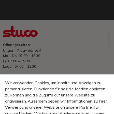
NORDFABRIK
Öffnungszeiten:
Ungarn (Nagymányok)
Mo – Do: 07.00 – 15.30
Fr: 07.00 – 15.00
Lager: 07.00 – 13.30
Versand
Ab HUF. 70&#039;000.– portofrei
Wir verwenden Cookies, um Inhalte und Anzeigen zu
EU/International nach Aufwand
personalisieren, Funktionen für soziale Medien anbieten
zu können und die Zugriffe auf unsere Website zu
Zahlung
Rechnung, Vorkasse
analysieren. Außerdem geben wir Informationen zu Ihrer
Verwendung unserer Website an unsere Partner für
Garantie
soziale Medien, Werbung und Analysen weiter. Unsere