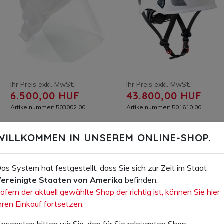
Ihr Preis exkl. MwSt.:
Ihr Preis exkl. MwSt.:
6.500,00 HUF
43.800,00 HUF
Artikelnummer: 503002.00
Artikelnummer: 501610.00
Polycarbonat-Scheibe zu Art.
Schutzhelm KASK Superplasma
WILLKOMMEN IN UNSEREM ONLINE-SHOP.
503001
AQ,
IN DEN WARENKORB
IN DEN WARENKORB
as System hat festgestellt, dass Sie sich zur Zeit im Staat
ereinigte Staaten von Amerika
befinden.
AUF DIE WUNSCHLISTE
AUF DIE WUNSCHLISTE
ofern der aktuell gewählte Shop der richtig ist, können Sie hier
hren Einkauf fortsetzen.
nsonsten bitten wir Sie, den für Sie relevanten Shop