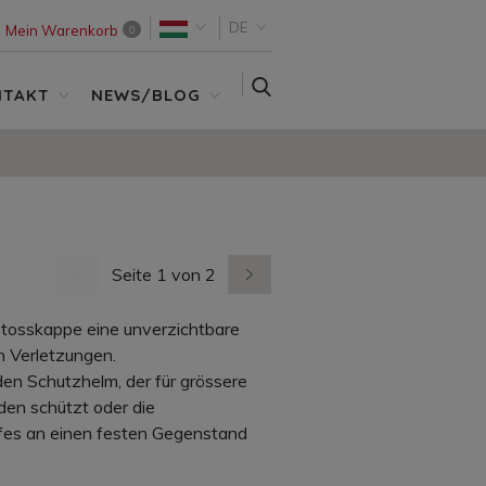
DE
Mein Warenkorb
0
SUCHE
NTAKT
NEWS/BLOG
Seite 1 von 2
vorherige Seite
nächste Seite
nstosskappe eine unverzichtbare
en Verletzungen.
en Schutzhelm, der für grössere
den schützt oder die
fes an einen festen Gegenstand