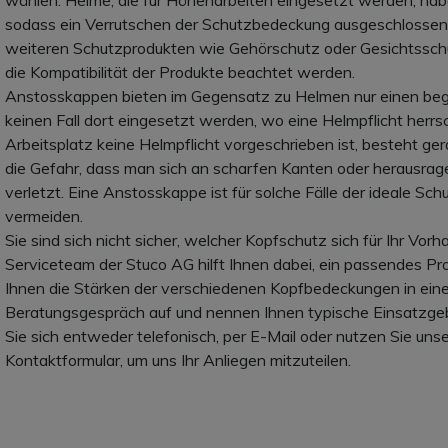
wählen. Helme, die für Höhenarbeiten eingesetzt werden, habe
sodass ein Verrutschen der Schutzbedeckung ausgeschlossen
weiteren Schutzprodukten wie Gehörschutz oder Gesichtssch
die Kompatibilität der Produkte beachtet werden.
Anstosskappen bieten im Gegensatz zu Helmen nur einen beg
keinen Fall dort eingesetzt werden, wo eine Helmpflicht herr
Arbeitsplatz keine Helmpflicht vorgeschrieben ist, besteht ger
die Gefahr, dass man sich an scharfen Kanten oder herausr
verletzt. Eine Anstosskappe ist für solche Fälle der ideale S
vermeiden.
Sie sind sich nicht sicher, welcher Kopfschutz sich für Ihr V
Serviceteam der Stuco AG hilft Ihnen dabei, ein passendes Pro
Ihnen die Stärken der verschiedenen Kopfbedeckungen in ein
Beratungsgespräch auf und nennen Ihnen typische Einsatzge
Sie sich entweder telefonisch, per E-Mail oder nutzen Sie unse
Kontaktformular, um uns Ihr Anliegen mitzuteilen.