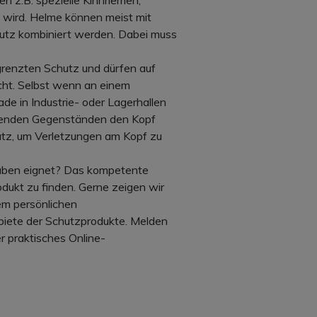
n z.B. spezielle Kinnriemen,
 wird. Helme können meist mit
utz kombiniert werden. Dabei muss
renzten Schutz und dürfen auf
scht. Selbst wenn an einem
ade in Industrie- oder Lagerhallen
agenden Gegenständen den Kopf
chutz, um Verletzungen am Kopf zu
orhaben eignet? Das kompetente
dukt zu finden. Gerne zeigen wir
em persönlichen
biete der Schutzprodukte. Melden
r praktisches Online-