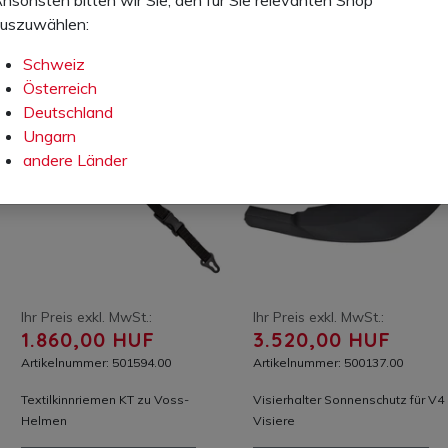
uszuwählen:
Schweiz
Österreich
Deutschland
Ungarn
andere Länder
Ihr Preis exkl. MwSt.:
Ihr Preis exkl. MwSt.:
1.860,00 HUF
3.520,00 HUF
Artikelnummer: 501594.00
Artikelnummer: 500137.00
Textilkinnriemen KT zu Voss-
Visierhalter Sonnenschutz für V4
Helmen
Visiere