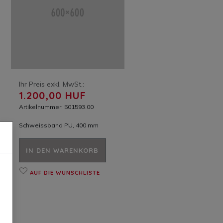
Ihr Preis exkl. MwSt.:
1.200,00 HUF
Artikelnummer: 501593.00
Schweissband PU, 400 mm
IN DEN WARENKORB
AUF DIE WUNSCHLISTE